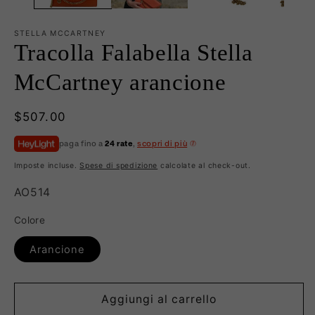
STELLA MCCARTNEY
Tracolla Falabella Stella
McCartney arancione
Prezzo
$507.00
di
paga fino a
24 rate
,
scopri di più
listino
Imposte incluse.
Spese di spedizione
calcolate al check-out.
SKU:
AO514
Colore
Arancione
Aggiungi al carrello