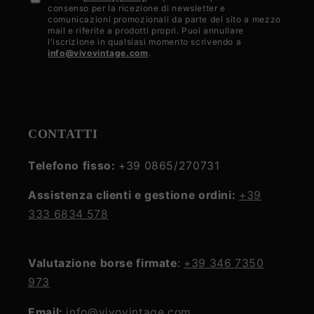
Accetto
consenso per la ricezione di newsletter e
la
comunicazioni promozionali da parte del sito a mezzo
mail e riferite a prodotti propri. Puoi annullare
privacy
l'iscrizione in qualsiasi momento scrivendo a
info@vivovintage.com
.
policy
CONTATTI
Telefono fisso:
+39 0865/270731
Assistenza clienti e gestione ordini:
+39
333 6834 578
Valutazione borse firmate
:
+39 346 7350
973
Email:
info@vivovintage.com