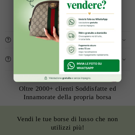
Domande frequenti
Gli articoli sono originali?
Come mi assicurate che le condizioni del
prodotto sono buone?
Oltre 2000+ clienti Soddisfatte ed
Innamorate della propria borsa
Vendi le tue borse di lusso che non
utilizzi più!