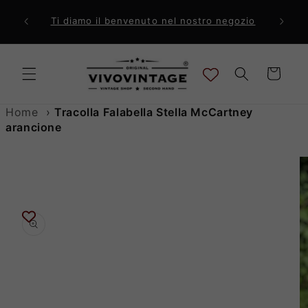
Vai
direttamente
ri a 99€
Comp
Ti diamo il benvenuto nel nostro negozio
ai contenuti
Carrello
Home
›
Tracolla Falabella Stella McCartney
arancione
Passa alle
informazioni
sul prodotto