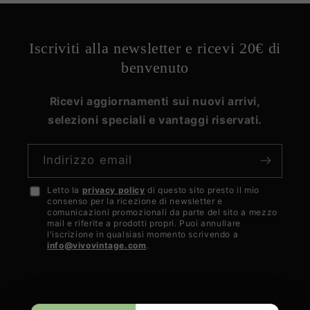
Iscriviti alla newsletter e ricevi 20€ di
benvenuto
Ricevi aggiornamenti sui nuovi arrivi,
selezioni speciali e vantaggi riservati.
Indirizzo email
Letto la
privacy policy
di questo sito presto il mio
Accetto
consenso per la ricezione di newsletter e
la
comunicazioni promozionali da parte del sito a mezzo
mail e riferite a prodotti propri. Puoi annullare
privacy
l'iscrizione in qualsiasi momento scrivendo a
info@vivovintage.com
.
policy