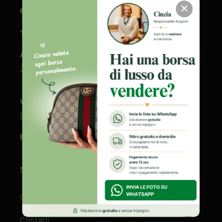
✕
CONTATTI
Telefono fisso:
+39 0865/270731
Assistenza clienti e gestione ordini:
+39
333 6834 578
Valutazione borse firmate
:
+39 346 7350
973
Email:
info@vivovintage.com
NOTE LEGALI
Chi siamo
Contatti