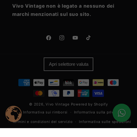
Vivo Vintage non è legato a nessuno dei
marchi menzionati sul suo sito.
Facebook
Instagram
YouTube
TikTok
Apri selettore valuta
Metodi
di
pagamento
© 2026,
Vivo Vintage
Powered by Shopify
Informativa sui rimborsi
Informativa sulla privacy
Termini e condizioni del servizio
Informativa sulle spedizioni
Informativa legale