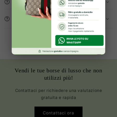
Gli articoli sono originali?
Come mi assicurate che le condizioni del
prodotto sono buone?
Oltre 2000+ clienti Soddisfatte ed
Innamorate della propria borsa
Vendi le tue borse di lusso che non
utilizzi più!
Contattaci per richiedere una valutazione
gratuita e rapida
Contattaci ora