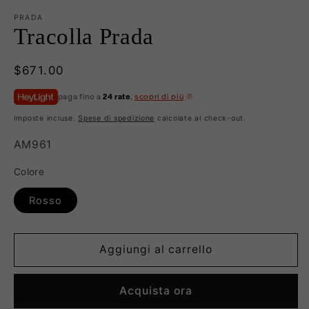
PRADA
Tracolla Prada
Prezzo
$671.00
di
paga fino a
24 rate
,
scopri di più
listino
Imposte incluse.
Spese di spedizione
calcolate al check-out.
SKU:
AM961
Colore
Rosso
Aggiungi al carrello
Acquista ora