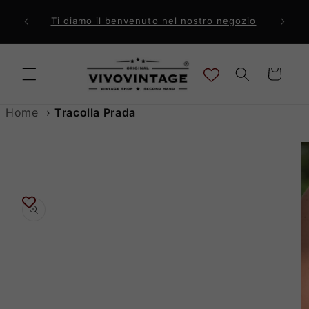
Vai
direttamente
ri a 99€
Comp
Ti diamo il benvenuto nel nostro negozio
ai contenuti
Carrello
Home
›
Tracolla Prada
Passa alle
informazioni
sul prodotto