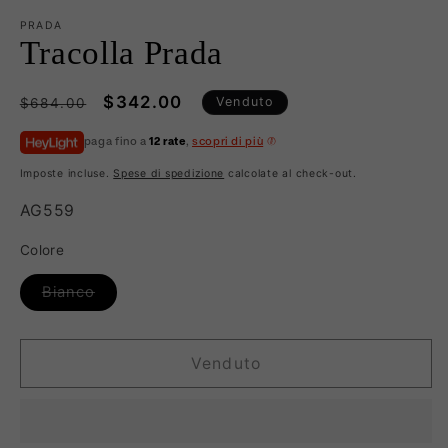
PRADA
Tracolla Prada
Prezzo
Prezzo
$342.00
Venduto
$684.00
di
scontato
paga fino a
12 rate
,
scopri di più
listino
Imposte incluse.
Spese di spedizione
calcolate al check-out.
SKU:
AG559
Colore
Variante
Bianco
esaurita
o
non
disponibile
Venduto