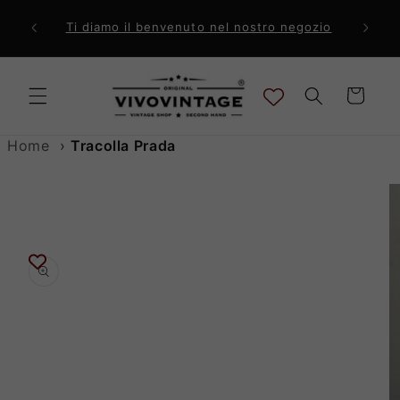
Vai
direttamente
ri a 99€
Comp
Ti diamo il benvenuto nel nostro negozio
ai contenuti
Carrello
Home
›
Tracolla Prada
Passa alle
informazioni
sul prodotto