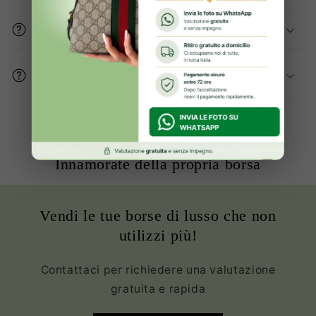
Gli articoli sono originali?
Come mi assicurate che le condizioni del
prodotto sono buone?
Oltre 2000+ clienti Soddisfatte ed
Innamorate della propria borsa
Vendi le tue borse di lusso che non
utilizzi più!
Contattaci per richiedere una valutazione
gratuita e rapida