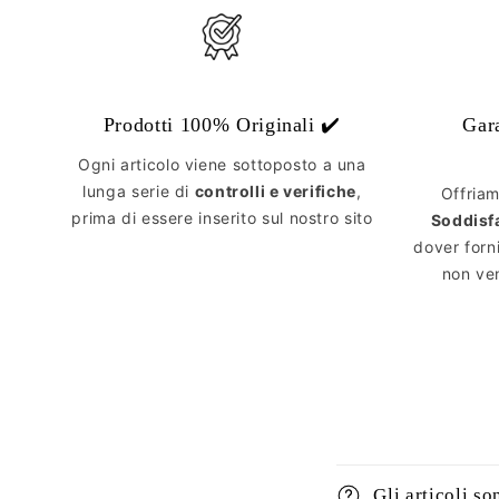
Prodotti 100% Originali ✔️
Gar
Ogni articolo viene sottoposto a una
lunga serie di
controlli e verifiche
,
Offria
prima di essere inserito sul nostro sito
Soddisf
dover forn
non ven
Gli articoli so