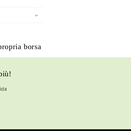
propria borsa
più!
ida