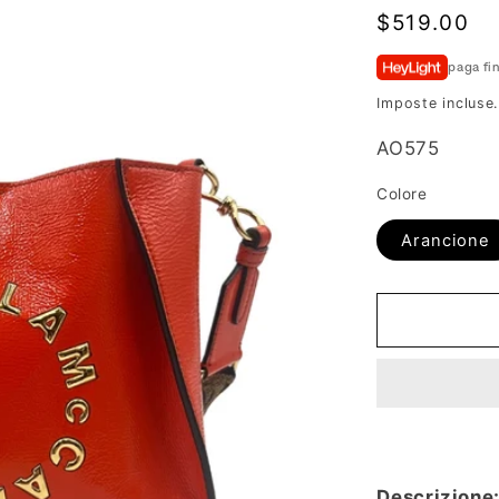
Prezzo
$519.00
di
paga fi
listino
Imposte incluse
SKU:
AO575
Colore
Arancione
Descrizione