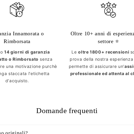
anzia Innamorata o
Oltre 10+ anni di esperien
Rimborsata
settore ⭐️
mo
14 giorni di garanzia
Le
oltre 1800+ recensioni
s
atto o Rimborsato
senza
prova della nostra esperienza
ire una motivazione purchè
permette di assicurare un'
ass
ga staccata l'etichetta
professionale ed attenta al c
d'acquisto.
Domande frequenti
no originali?