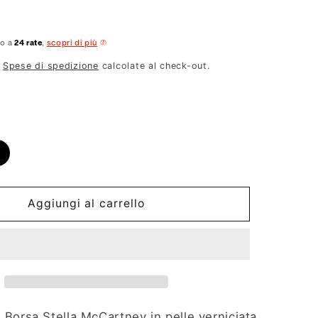
no a
24 rate
,
scopri di più
.
Spese di spedizione
calcolate al check-out.
Aggiungi al carrello
:
Borsa Stella McCartney in pelle verniciata