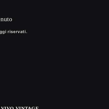
enuto
ggi riservati.
VIVO VINTAGE