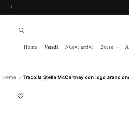
Vai
direttamente
ai contenuti
Home
Vendi
Nuovi arrivi
Borse
A
Home
›
Tracolla Stella McCartney con logo arancione
Passa alle
informazioni
sul prodotto