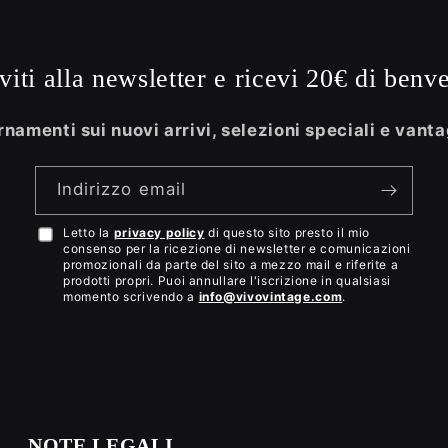
iviti alla newsletter e ricevi 20€ di benv
namenti sui nuovi arrivi, selezioni speciali e vanta
Indirizzo email
Letto la
privacy policy
di questo sito presto il mio
Accetto
consenso per la ricezione di newsletter e comunicazioni
la
promozionali da parte del sito a mezzo mail e riferite a
prodotti propri. Puoi annullare l'iscrizione in qualsiasi
privacy
momento scrivendo a
info@vivovintage.com
.
policy
NOTE LEGALI