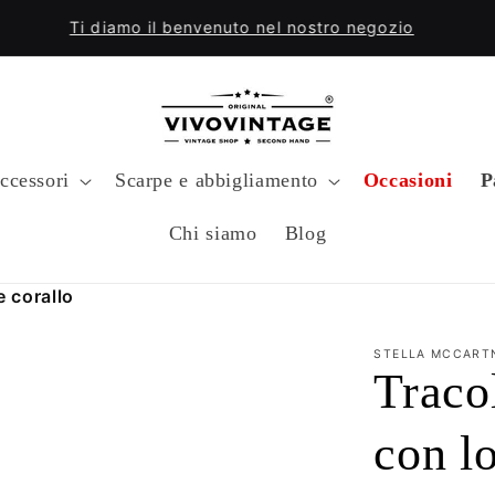
Ti diamo il benvenuto nel nostro negozio
ccessori
Scarpe e abbigliamento
Occasioni
P
Chi siamo
Blog
 corallo
STELLA MCCART
Traco
con l