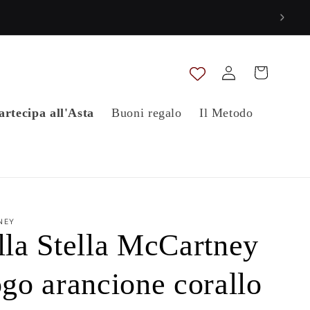
Accedi
Carrello
artecipa all'Asta
Buoni regalo
Il Metodo
NEY
lla Stella McCartney
ogo arancione corallo