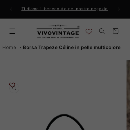
Vai
direttamente
ri a 99€
Comp
Ti diamo il benvenuto nel nostro negozio
ai contenuti
Carrello
Home
›
Borsa Trapeze Céline in pelle multicolore
Passa alle
informazioni
sul prodotto