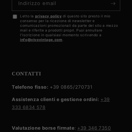
Indirizzo email
Letto la
privacy policy
di questo sito presto il mio
Accetto
consenso per la ricezione di newsletter e
la
comunicazioni promozionali da parte del sito a mezzo
mail e riferite a prodotti propri. Puoi annullare
privacy
l'iscrizione in qualsiasi momento scrivendo a
info@vivovintage.com
.
policy
CONTATTI
Telefono fisso:
+39 0865/270731
Assistenza clienti e gestione ordini:
+39
333 6834 578
Valutazione borse firmate
:
+39 346 7350