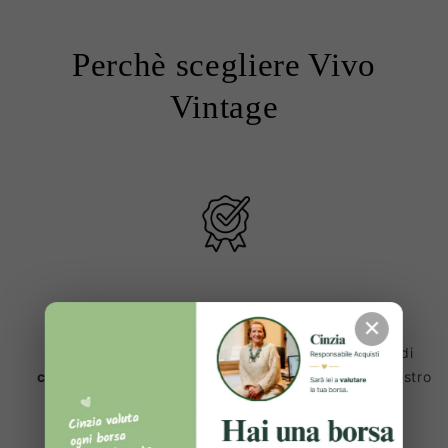
Perchè scegliere Vivo
Vintage
Prodotti 100% Originali ✔️
✕
Ogni articolo viene sottoposto a una lunga serie di
controlli e verifiche
, prima di essere inserito sul nostro
sito