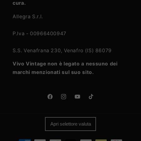
cura.
Allegra S.r.l.
P.Iva - 00966400947
S.S. Venafrana 230, Venafro (IS) 86079
Vivo Vintage non è legato a nessuno dei
marchi menzionati sul suo sito.
Facebook
Instagram
YouTube
TikTok
Apri selettore valuta
Metodi