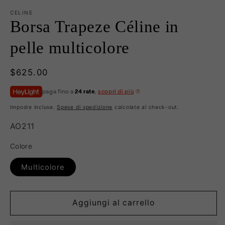
CELINE
Borsa Trapeze Céline in
pelle multicolore
Prezzo
$625.00
di
paga fino a
24 rate
,
scopri di più
listino
Imposte incluse.
Spese di spedizione
calcolate al check-out.
SKU:
AO211
Colore
Multicolore
Aggiungi al carrello