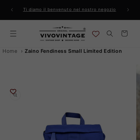
Vai
direttamente
ri a 99€
Comp
Ti diamo il benvenuto nel nostro negozio
ai contenuti
Carrello
Home
›
Zaino Fendiness Small Limited Edition
Passa alle
informazioni
sul prodotto