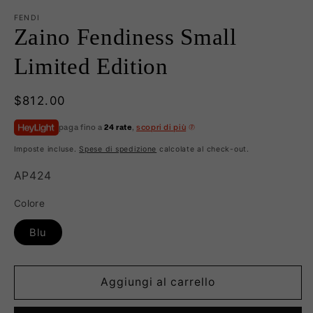
FENDI
Zaino Fendiness Small
Limited Edition
Prezzo
$812.00
di
paga fino a
24 rate
,
scopri di più
listino
Imposte incluse.
Spese di spedizione
calcolate al check-out.
SKU:
AP424
Colore
Blu
Aggiungi al carrello