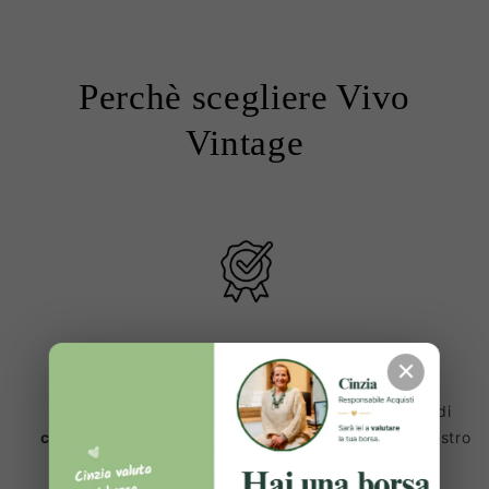
Perchè scegliere Vivo
Vintage
✕
Prodotti 100% Originali ✔️
Ogni articolo viene sottoposto a una lunga serie di
controlli e verifiche
, prima di essere inserito sul nostro
sito