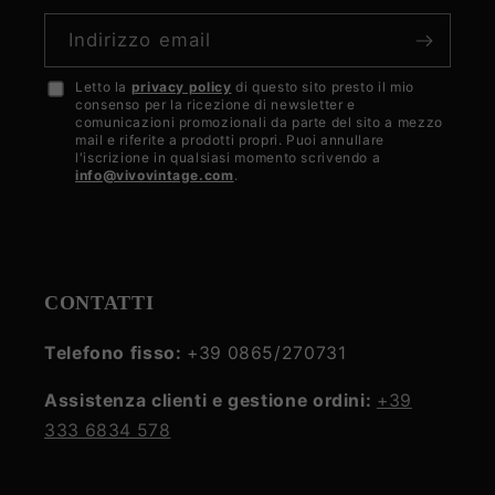
Indirizzo email
Letto la
privacy policy
di questo sito presto il mio
Accetto
consenso per la ricezione di newsletter e
la
comunicazioni promozionali da parte del sito a mezzo
mail e riferite a prodotti propri. Puoi annullare
privacy
l'iscrizione in qualsiasi momento scrivendo a
info@vivovintage.com
.
policy
CONTATTI
Telefono fisso:
+39 0865/270731
Assistenza clienti e gestione ordini:
+39
333 6834 578