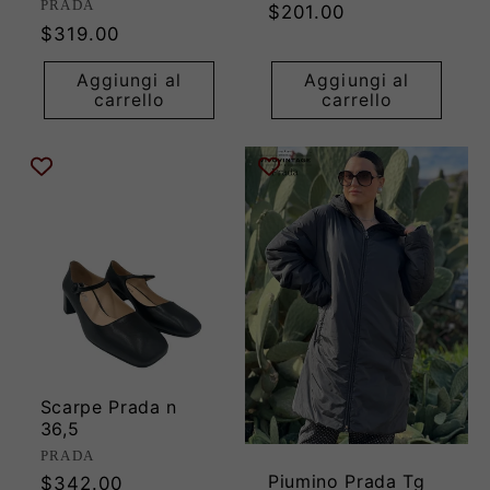
Produttore:
PRADA
Prezzo
$201.00
Prezzo
$319.00
di
di
listino
Aggiungi al
Aggiungi al
listino
carrello
carrello
Scarpe Prada n
36,5
Produttore:
PRADA
Piumino Prada Tg
Prezzo
$342.00