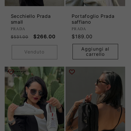
Secchiello Prada
Portafoglio Prada
small
saffiano
Produttore:
Produttore:
PRADA
PRADA
Prezzo
Prezzo
Prezzo
$266.00
$189.00
$531.00
di
scontato
di
Aggiungi al
listino
listino
Venduto
carrello