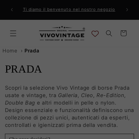
Vai
direttamente
ri a 99€
Comp
Ti diamo il benvenuto nel nostro negozio
ai contenuti
Carrello
Home
›
Prada
C
PRADA
o
Scopri la selezione Vivo Vintage di borse Prada
l
usate e vintage, tra
Galleria
,
Cleo
,
Re-Edition
,
Double Bag
e altri modelli in pelle o nylon.
l
Design essenziale e funzionalità definiscono una
collezione di pezzi unici, autenticati da esperti,
e
controllati e igienizzati prima della vendita.
z
Cerca prodotti