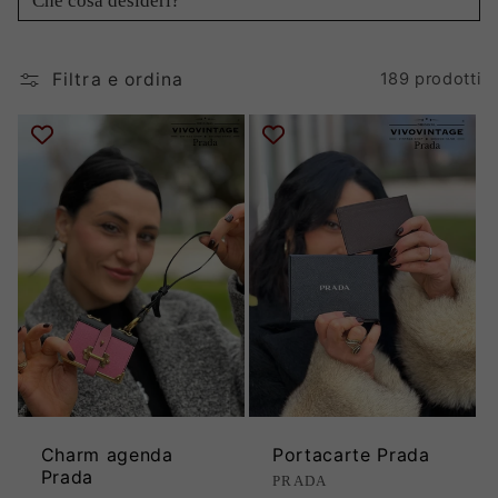
i
Filtra e ordina
189 prodotti
o
n
e
:
Charm agenda
Portacarte Prada
Prada
Produttore:
PRADA