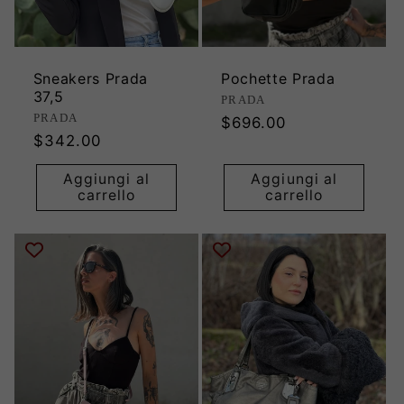
Sneakers Prada
Pochette Prada
37,5
Produttore:
PRADA
Produttore:
PRADA
Prezzo
$696.00
Prezzo
$342.00
di
di
listino
Aggiungi al
Aggiungi al
listino
carrello
carrello