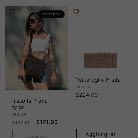
Venduto
Portafoglio Prada
Produttore:
PRADA
Prezzo
$224.00
Tracolla Prada
di
nylon
listino
Produttore:
PRADA
Prezzo
Prezzo
$171.00
$342.00
di
scontato
Aggiungi al
listino
Venduto