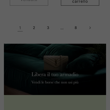
carrello
1
2
3
…
8