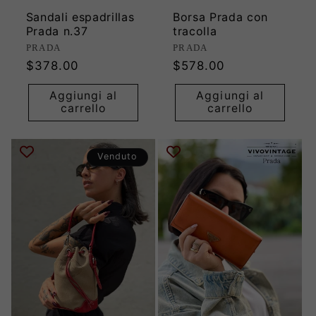
Sandali espadrillas
Borsa Prada con
Prada n.37
tracolla
Produttore:
Produttore:
PRADA
PRADA
Prezzo
Prezzo
$378.00
$578.00
di
di
Aggiungi al
Aggiungi al
listino
listino
carrello
carrello
Venduto