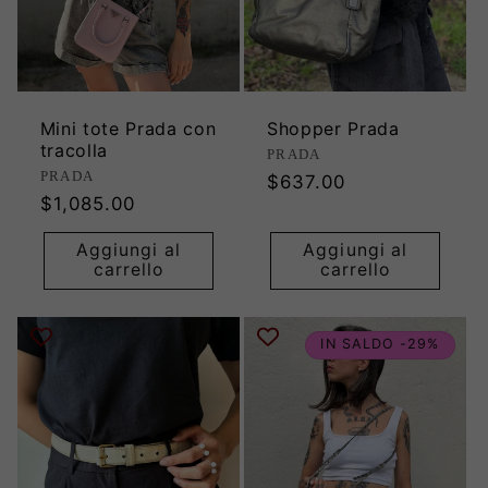
Mini tote Prada con
Shopper Prada
tracolla
Produttore:
PRADA
Produttore:
PRADA
Prezzo
$637.00
Prezzo
$1,085.00
di
di
listino
Aggiungi al
Aggiungi al
listino
carrello
carrello
IN SALDO -29%