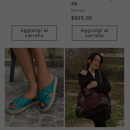
48
di
Produttore:
PRADA
listino
Prezzo
$625.00
di
Aggiungi al
Aggiungi al
listino
carrello
carrello