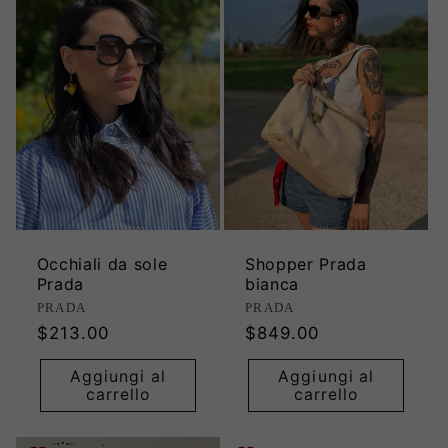
Occhiali da sole
Shopper Prada
Prada
bianca
Produttore:
Produttore:
PRADA
PRADA
Prezzo
Prezzo
$213.00
$849.00
di
di
Aggiungi al
Aggiungi al
listino
listino
carrello
carrello