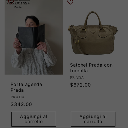
Satchel Prada con
tracolla
Produttore:
PRADA
Porta agenda
Prezzo
$672.00
Prada
di
Produttore:
PRADA
listino
Prezzo
$342.00
di
Aggiungi al
Aggiungi al
listino
carrello
carrello