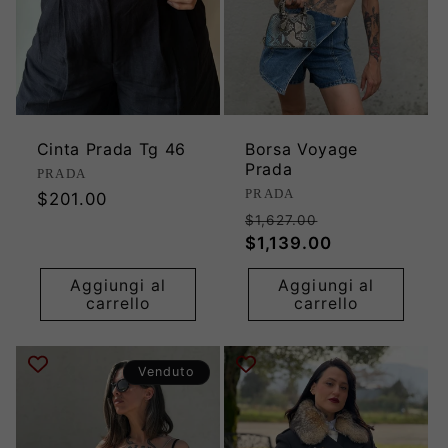
Cinta Prada Tg 46
Borsa Voyage
Prada
Produttore:
PRADA
Produttore:
PRADA
Prezzo
$201.00
Prezzo
Prezzo
di
$1,627.00
di
scontato
$1,139.00
listino
listino
Aggiungi al
Aggiungi al
carrello
carrello
Venduto